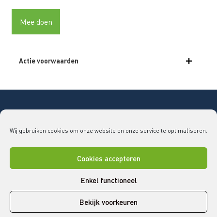
Actie voorwaarden
Copyright © 2026 Bouwend Nederland Vakgroep
Wij gebruiken cookies om onze website en onze service te optimaliseren.
GLAS
vakgroepglas@bouwendnederland.nl
|
079 - 32
52 220
Cookies accepteren
Disclaimer
Cookies
Privacy statement
Enkel functioneel
Bekijk voorkeuren
L
F
T
Y
V