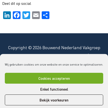
Deel dit op social
Li
F
T
E
D
n
a
wi
m
el
k
c
tt
ai
e
e
e
er
l
n
dI
b
Copyright © 2026 Bouwend Nederland Vakgroep
n
o
GLAS
vakgroepglas@bouwendnederland.nl
|
079 - 32
o
52 220
Wij gebruiken cookies om onze website en onze service te optimaliseren.
k
Disclaimer
Cookies
Privacy statement
Cookies accepteren
Enkel functioneel
L
F
T
Y
V
Bekijk voorkeuren
i
a
w
o
i