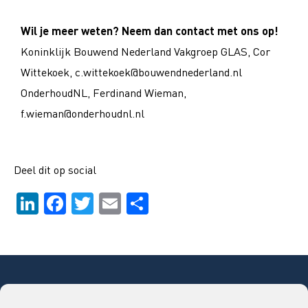
Wil je meer weten? Neem dan contact met ons op!
Koninklijk Bouwend Nederland Vakgroep GLAS, Cor
Wittekoek, c.wittekoek@bouwendnederland.nl
OnderhoudNL, Ferdinand Wieman,
f.wieman@onderhoudnl.nl
Deel dit op social
Li
F
T
E
D
n
a
wi
m
el
k
c
tt
ai
e
e
e
er
l
n
dI
b
Copyright © 2026 Bouwend Nederland Vakgroep