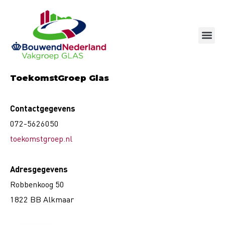
Ga
naar
de
inhoud
ToekomstGroep Glas
Contactgegevens
072-5626050
toekomstgroep.nl
Adresgegevens
Robbenkoog 50
1822 BB Alkmaar