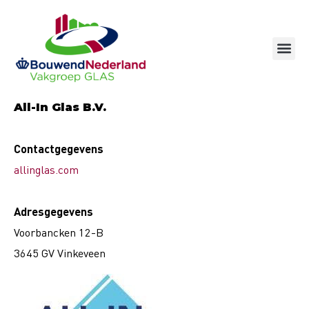
Ga
naar
de
inhoud
All-In Glas B.V.
Contactgegevens
allinglas.com
Adresgegevens
Voorbancken 12-B
3645 GV Vinkeveen