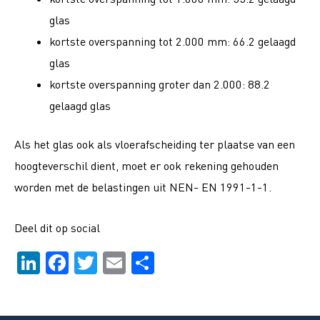
glas
kortste overspanning tot 2.000 mm: 66.2 gelaagd
glas
kortste overspanning groter dan 2.000: 88.2
gelaagd glas
Als het glas ook als vloerafscheiding ter plaatse van een
hoogteverschil dient, moet er ook rekening gehouden
worden met de belastingen uit NEN- EN 1991-1-1.
Deel dit op social
Li
F
T
E
D
n
a
wi
m
el
k
c
tt
ai
e