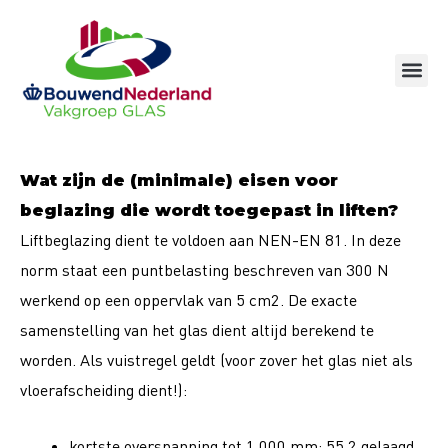
Ga
naar
de
inhoud
Wat zijn de (minimale) eisen voor
beglazing die wordt toegepast in liften?
Liftbeglazing dient te voldoen aan NEN-EN 81. In deze
norm staat een puntbelasting beschreven van 300 N
werkend op een oppervlak van 5 cm2. De exacte
samenstelling van het glas dient altijd berekend te
worden. Als vuistregel geldt (voor zover het glas niet als
vloerafscheiding dient!):
kortste overspanning tot 1.000 mm: 55.2 gelaagd