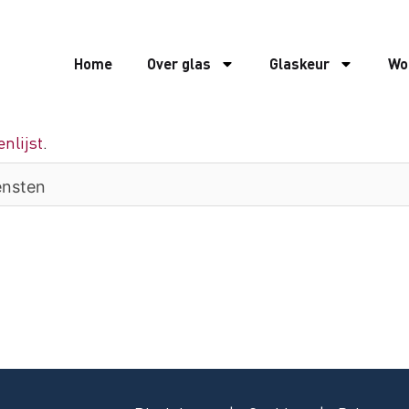
Home
Over glas
Glaskeur
Wo
nlijst
.