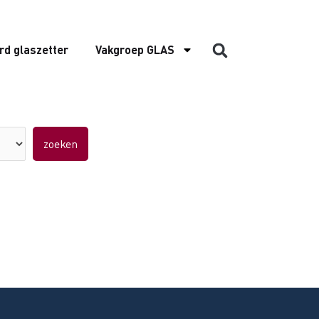
rd glaszetter
Vakgroep GLAS