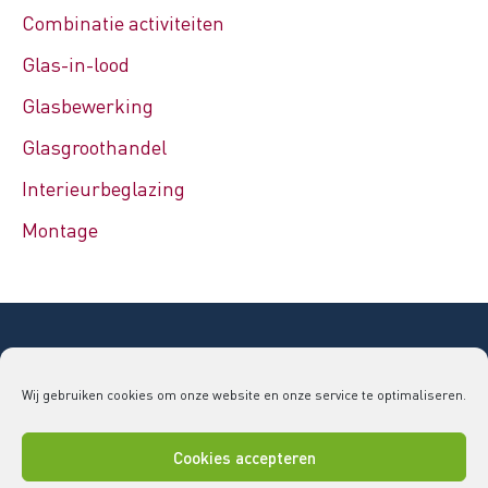
Combinatie activiteiten
Glas-in-lood
Glasbewerking
Glasgroothandel
Interieurbeglazing
Montage
Copyright © 2026 Bouwend Nederland Vakgroep
Wij gebruiken cookies om onze website en onze service te optimaliseren.
GLAS
vakgroepglas@bouwendnederland.nl
|
079 - 32
52 220
Cookies accepteren