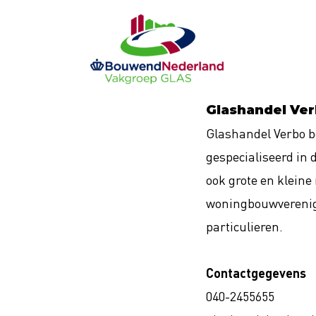
Ga
naar
de
inhoud
Glashandel Ver
Glashandel Verbo be
gespecialiseerd in 
ook grote en klein
woningbouwvereni
particulieren.
Contactgegevens
040-2455655