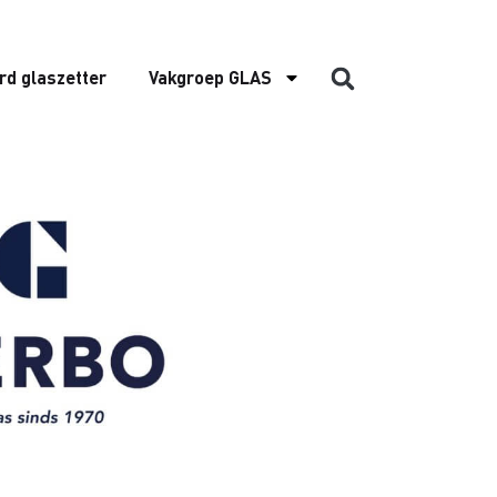
rd glaszetter
Vakgroep GLAS