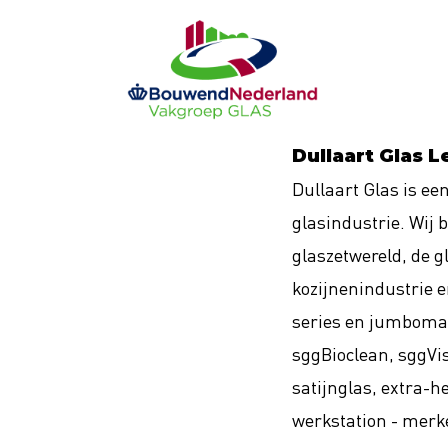
Ga
naar
de
inhoud
Dullaart Glas L
Dullaart Glas is ee
glasindustrie. Wij 
glaszetwereld, de 
kozijnenindustrie en
series en jumbomat
sggBioclean, sggVisi
satijnglas, extra-
werkstation - merke