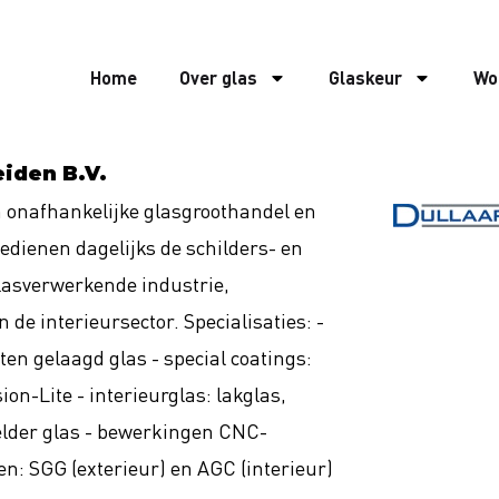
Home
Over glas
Glaskeur
Wo
eiden B.V.
n onafhankelijke glasgroothandel en
bedienen dagelijks de schilders- en
glasverwerkende industrie,
 de interieursector. Specialisaties: -
en gelaagd glas - special coatings:
on-Lite - interieurglas: lakglas,
helder glas - bewerkingen CNC-
n: SGG (exterieur) en AGC (interieur)