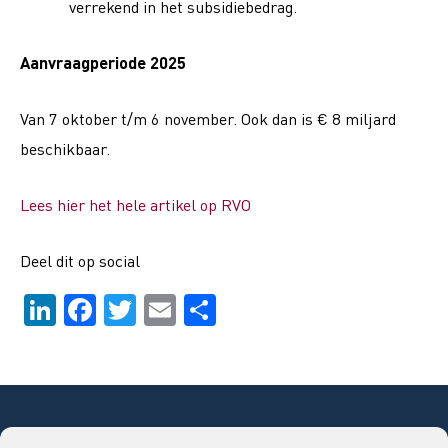
verrekend in het subsidiebedrag.
Aanvraagperiode 2025
Van 7 oktober t/m 6 november. Ook dan is € 8 miljard
beschikbaar.
Lees hier het hele artikel op RVO
Deel dit op social
Li
F
T
E
D
n
a
wi
m
el
k
c
tt
ai
e
e
e
er
l
n
dI
b
Copyright © 2026 Bouwend Nederland Vakgroep