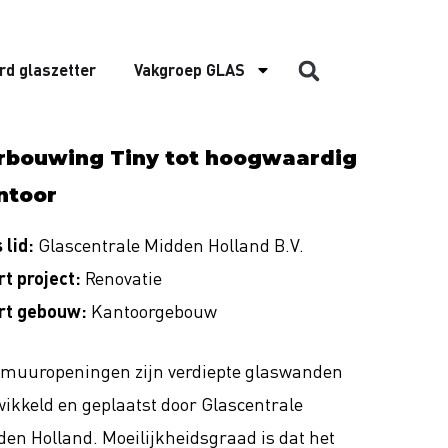
rd glaszetter
Vakgroep GLAS
rbouwing Tiny tot hoogwaardig
ntoor
 lid:
Glascentrale Midden Holland B.V.
t project:
Renovatie
rt gebouw:
Kantoorgebouw
7 muuropeningen zijn verdiepte glaswanden
ikkeld en geplaatst door Glascentrale
en Holland. Moeilijkheidsgraad is dat het