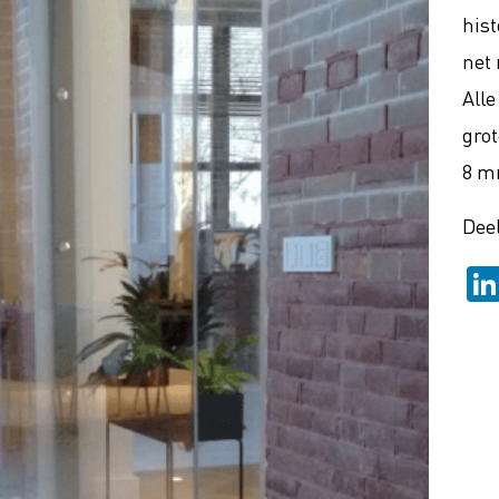
his
net 
Alle
grot
8 m
Deel