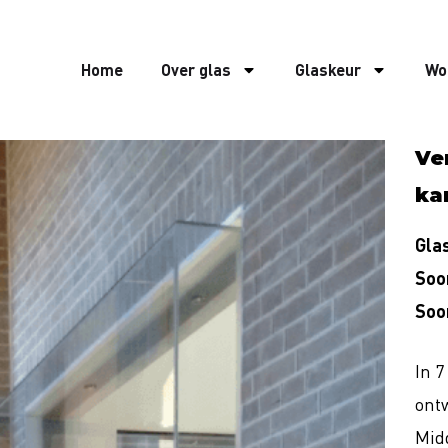
Home
Over glas
Glaskeur
Wo
Ve
ka
Glas
Soor
Soo
In 
ontw
Midd