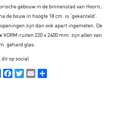
torische gebouw in de binnenstad van Hoorn,
na de bouw in hoogte 18 cm. is ‘gekanteld’.
 openingen zijn dan ook apart ingemeten. De
e VORM-ruiten 220 x 2400 mm. zijn allen van
m. gehard glas.
 dit op social
LinkedIn
Facebook
Twitter
Email
Delen