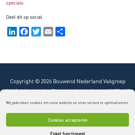
specials
Deel dit op social
LinkedIn
Facebook
Twitter
Email
Delen
Copyright © 2026 Bouwend Nederland Vakgroep
GLAS
vakgroepglas@bouwendnederland.nl
|
079 - 32
52 220
Wij gebruiken cookies om onze website en onze service te optimaliseren.
Disclaimer
Cookies
Privacy statement
Cookies accepteren
Enkel functioneel