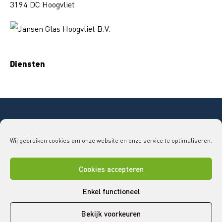
3194 DC Hoogvliet
Diensten
Copyright © 2026 Bouwend Nederland Vakgroep
Wij gebruiken cookies om onze website en onze service te optimaliseren.
GLAS
vakgroepglas@bouwendnederland.nl
|
079 - 32
52 220
Cookies accepteren
Disclaimer
Cookies
Privacy statement
Enkel functioneel
Bekijk voorkeuren