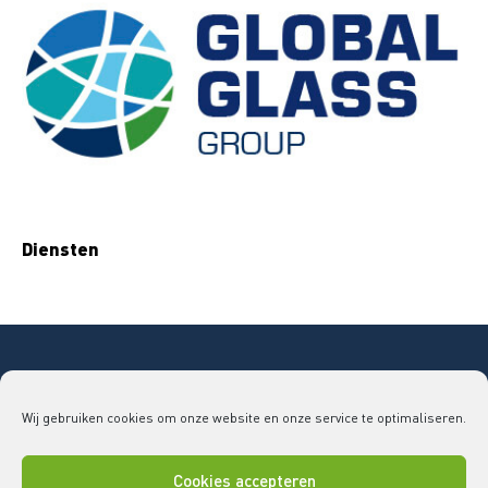
Diensten
Copyright © 2026 Bouwend Nederland Vakgroep
Wij gebruiken cookies om onze website en onze service te optimaliseren.
GLAS
vakgroepglas@bouwendnederland.nl
|
079 - 32
52 220
Cookies accepteren