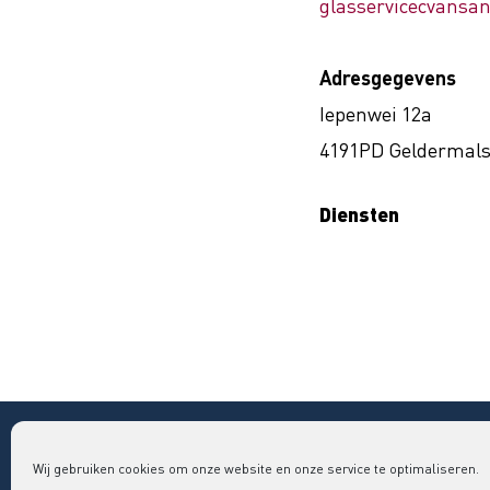
glasservicecvansan
Adresgegevens
Iepenwei 12a
4191PD Geldermal
Diensten
Copyright © 2026 Bouwend Nederland Vakgroep GLAS
Wij gebruiken cookies om onze website en onze service te optimaliseren.
vakgroepglas@bouwendnederland.nl
|
079 - 32 52 220