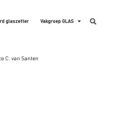
rd glaszetter
Vakgroep GLAS