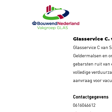
Ga
naar
de
inhoud
Glasservice C.
Glasservice C van S
Geldermalsen en om
gebarsten ruit van 
volledige verduurza
aanvraag voor vac
Contactgegevens
0616046612