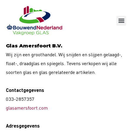
Ga
naar
de
inhoud
Glas Amersfoort B.V.
Wij zijn een groothandel. Wij
snijden en slijpen gelaagd-,
float-, draadglas en spiegels. Tevens ver
kopen wij alle
soorten glas en glas gerelateerde artikelen.
Contactgegevens
033-2857357
glasamersfoort.com
Adresgegevens