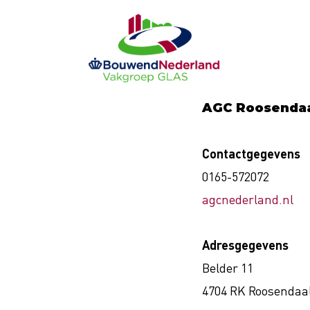
Ga
naar
de
inhoud
AGC Roosenda
Contactgegevens
0165-572072
agcnederland.nl
Adresgegevens
Belder 11
4704 RK Roosendaa