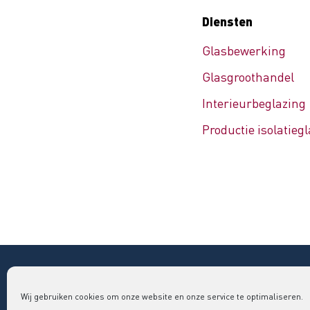
Diensten
Glasbewerking
Glasgroothandel
Interieurbeglazing
Productie isolatieg
Copyright © 2026 Bouwend Nederland Vakgroep GLAS
Wij gebruiken cookies om onze website en onze service te optimaliseren.
vakgroepglas@bouwendnederland.nl
|
079 - 32 52 220