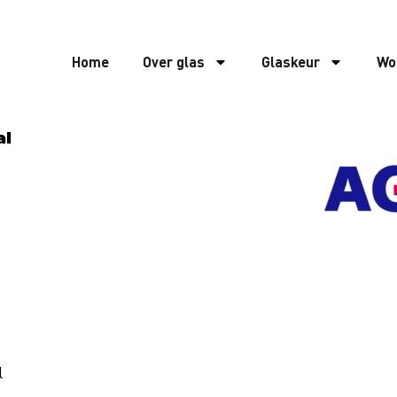
Home
Over glas
Glaskeur
Wo
al
l