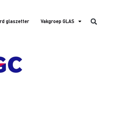
rd glaszetter
Vakgroep GLAS