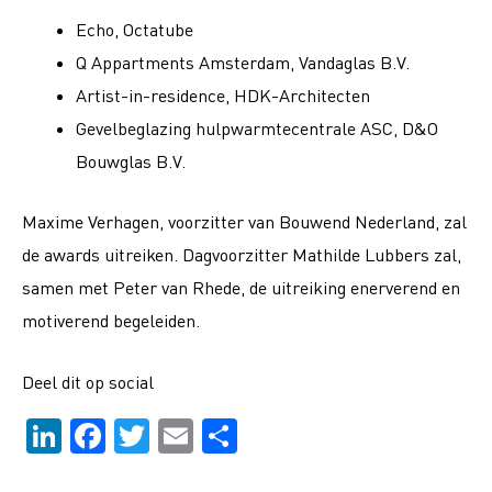
Echo, Octatube
Q Appartments Amsterdam, Vandaglas B.V.
Artist-in-residence, HDK-Architecten
Gevelbeglazing hulpwarmtecentrale ASC, D&O
Bouwglas B.V.
Maxime Verhagen, voorzitter van Bouwend Nederland, zal
de awards uitreiken. Dagvoorzitter Mathilde Lubbers zal,
samen met Peter van Rhede, de uitreiking enerverend en
motiverend begeleiden.
Deel dit op social
Li
F
T
E
D
n
a
wi
m
el