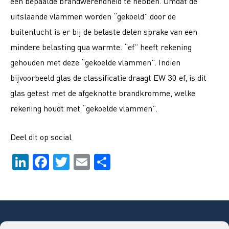
een bepaalde brandwerendheid te hebben. Omdat de
uitslaande vlammen worden “gekoeld” door de
buitenlucht is er bij de belaste delen sprake van een
mindere belasting qua warmte. “ef” heeft rekening
gehouden met deze “gekoelde vlammen”. Indien
bijvoorbeeld glas de classificatie draagt EW 30 ef, is dit
glas getest met de afgeknotte brandkromme, welke
rekening houdt met “gekoelde vlammen”.
Deel dit op social
Li
F
T
E
D
n
a
wi
m
el
k
c
tt
ai
e
e
e
er
l
n
dI
b