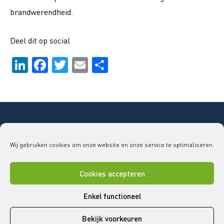
brandwerendheid.
Deel dit op social
Li
F
T
E
D
n
a
wi
m
el
k
c
tt
ai
e
e
e
er
l
n
dI
b
Copyright © 2026 Bouwend Nederland Vakgroep
n
o
Wij gebruiken cookies om onze website en onze service te optimaliseren.
GLAS
vakgroepglas@bouwendnederland.nl
|
079 - 32
o
52 220
k
Cookies accepteren
Disclaimer
Cookies
Privacy statement
Enkel functioneel
Bekijk voorkeuren