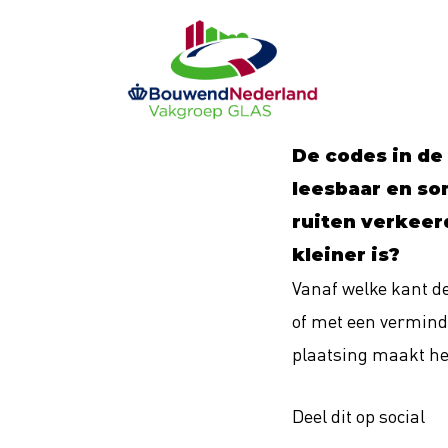
Ga
naar
de
inhoud
De codes in de
leesbaar en so
ruiten verkeerd
kleiner is?
Vanaf welke kant de
of met een verminde
plaatsing maakt het 
Deel dit op social