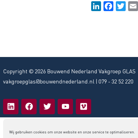
Li
F
T
n
a
wi
k
c
tt
e
e
er
dI
b
n
o
o
Copyright © 2026 Bouwend Nederland Vakgroep GLAS
k
vakgroepglas@bouwendnederland.nl
|
079 - 32 52 220
L
F
T
Y
V
i
a
w
o
i
n
c
i
u
m
k
e
t
t
e
e
b
t
u
o
Wij gebruiken cookies om onze website en onze service te optimaliseren.