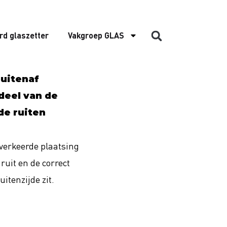
rd glaszetter
Vakgroep GLAS
buitenaf
deel van de
de ruiten
 verkeerde plaatsing
ruit en de correct
itenzijde zit.