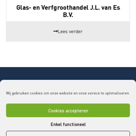
Glas- en Verfgroothandel J.L. van Es
B.V.
Lees verder
Copyright © 2026 Bouwend Nederland Vakgroep
Wij gebruiken cookies om onze website en onze service te optimaliseren.
GLAS
vakgroepglas@bouwendnederland.nl
|
079 - 32
52 220
Cookies accepteren
Disclaimer
Cookies
Privacy statement
Enkel functioneel